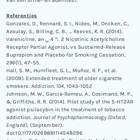
van een urine- en ademtest.
Referenties
Gonzales, D., Rennard, S. I., Nides, M., Oncken, C.,
Azoulay, S., Billing, C. B., … Reeves, K. R. (2014).
Varenicline, an ␣ 4 ␤ 2 Nicotinic Acetylcholine
Receptor Partial Agonist, vs Sustained-Release
Bupropion and Placebo for Smoking Cessation,
296
(1), 47–55.
Hall, S. M., Humfleet, G. L., Muñoz, R. F., et al.
(2009). Extended treatment of older cigarette
smokers.
Addiction, 104,
1043-1052
Johnson, M. W., Garcia-Romeu, A., Cosimano, M. P.,
& Griffiths, R. R. (2014). Pilot study of the 5-HT2AR
agonist psilocybin in the treatment of tobacco
addiction.
Journal of Psychopharmacology (Oxford,
England)
, (September).
doi:10.1177/0269881114548296