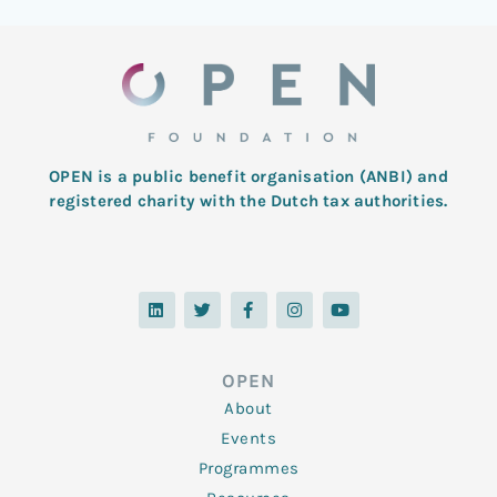
OPEN is a public benefit organisation (ANBI) and
registered charity with the Dutch tax authorities.
L
T
F
I
Y
i
w
a
n
o
n
i
c
s
u
k
t
e
t
t
e
t
b
a
u
d
e
o
g
b
OPEN
i
r
o
r
e
n
k
a
About
-
m
f
Events
Programmes