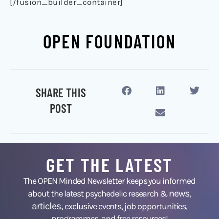
[/fusion_builder_container]
OPEN FOUNDATION
SHARE THIS
POST
GET THE LATEST
The OPEN Minded Newsletter keeps you informed
news
about the latest psychedelic research &
,
articles,
exclusive events, job opportunities,
programmes, and free resources!