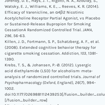
Jorenby, D. E., Hays, J. T., Rigotti, N. A., Azoulay, S.,
Watsky, E. J., Williams, K. E., … Reeves, K. R. (2014).
Efficacy of Varenicline, an α4β2 Nicotinic
Acetylcholine Receptor Partial Agonist, vs Placebo
or Sustained-Release Bupropion for Smoking
CessationA Randomized Controlled Trial
.
JAMA,
296,
56-63.
Killen, J. D., Fortmann, S. P., Schatzberg, A. F., et al.
(2008). Extended cognitive behavior therapy for
cigarette smoking cessation.
Addiction, 103,
1381-
1390.
Krebs, T. S., & Johansen, P.-Ø. (2012). Lysergic
acid diethylamide (LSD) for alcoholism: meta-
analysis of randomized controlled trials.
Journal of
Psychopharmacology (Oxford, England)
,
26
(7), 994–
1002.
doi:10.1177/0269881112439253[/fusion_builder_col
[/fusion_builder_row]