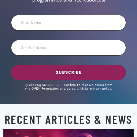
First
Name
Email
Address
SUBSCRIBE
By clicking SUBSCRIBE, I confirm to receive emails from
the OPEN Foundation and agree with its privacy policy.
RECENT ARTICLES & NEWS