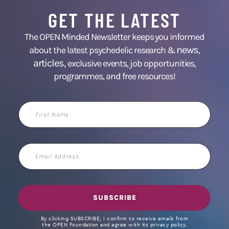
GET THE LATEST
The OPEN Minded Newsletter keeps you informed
news
about the latest psychedelic research &
,
articles,
exclusive events, job opportunities,
programmes, and free resources!
First
Name
Email
Address
SUBSCRIBE
By clicking SUBSCRIBE, I confirm to receive emails from
the OPEN Foundation and agree with its privacy policy.