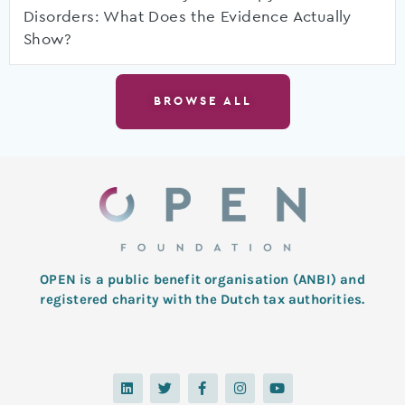
Disorders: What Does the Evidence Actually
Show?
BROWSE ALL
OPEN is a public benefit organisation (ANBI) and
registered charity with the Dutch tax authorities.
L
T
F
I
Y
i
w
a
n
o
n
i
c
s
u