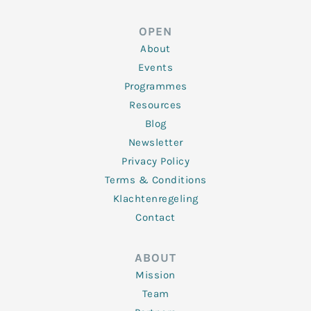
k
t
e
t
t
e
t
b
a
u
d
e
o
g
b
OPEN
i
r
o
r
e
n
k
a
About
-
m
f
Events
Programmes
Resources
Blog
Newsletter
Privacy Policy
Terms & Conditions
Klachtenregeling
Contact
ABOUT
Mission
Team