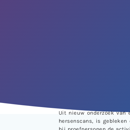
Uit nieuw onderzoek van e
hersenscans, is gebleken 
bij proefpersonen de activ