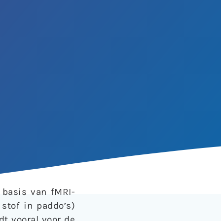
 basis van fMRI-
stof in paddo’s)
dt vooral voor de