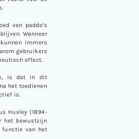
e.
loed van paddo’s
blijven. Wanneer
, kunnen immers
aarom gebruikers
eutisch effect.
, is dat in dit
 na het toedienen
tief is.
us Huxley (1894-
r het bewustzijn
 functie van het