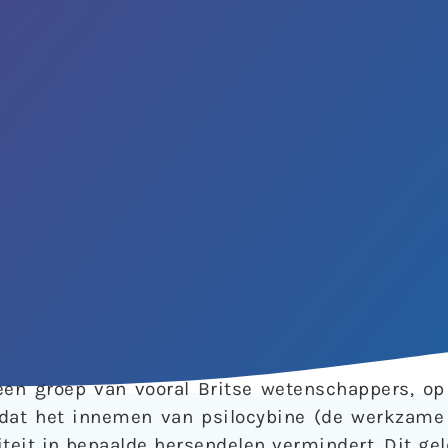
en groep van vooral Britse wetenschappers, op
dat het innemen van psilocybine (de werkzame 
iteit in bepaalde hersendelen vermindert. Dit gel