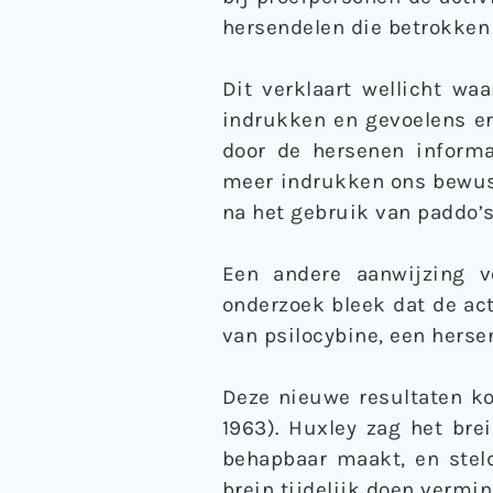
hersendelen die betrokken z
Dit verklaart wellicht w
indrukken en gevoelens er
door de hersenen inform
meer indrukken ons bewust
na het gebruik van paddo’
Een andere aanwijzing vo
onderzoek bleek dat de act
van psilocybine, een herse
Deze nieuwe resultaten k
1963). Huxley zag het bre
behapbaar maakt, en steld
brein tijdelijk doen vermin