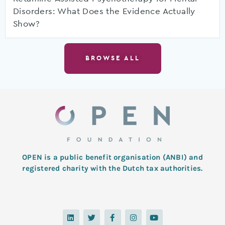
Disorders: What Does the Evidence Actually
Show?
BROWSE ALL
OPEN is a public benefit organisation (ANBI) and
registered charity with the Dutch tax authorities.
L
T
F
I
Y
i
w
a
n
o
n
i
c
s
u