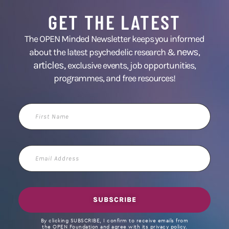
GET THE LATEST
The OPEN Minded Newsletter keeps you informed
news
about the latest psychedelic research &
,
articles,
exclusive events, job opportunities,
programmes, and free resources!
First
Name
Email
Address
SUBSCRIBE
By clicking SUBSCRIBE, I confirm to receive emails from
the OPEN Foundation and agree with its privacy policy.