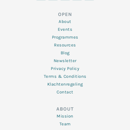
k
t
e
t
t
e
t
b
a
u
d
e
o
g
b
OPEN
i
r
o
r
e
n
k
a
About
-
m
f
Events
Programmes
Resources
Blog
Newsletter
Privacy Policy
Terms & Conditions
Klachtenregeling
Contact
ABOUT
Mission
Team