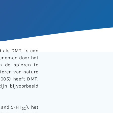
 als DMT, is een
enomen door het
n de spieren te
dieren van nature
2005) heeft DMT,
ijn bijvoorbeeld
and 5-HT
); het
2C