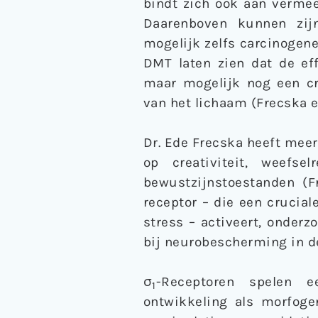
bindt zich ook aan verme
Daarenboven kunnen zij
mogelijk zelfs carcinogene
DMT laten zien dat de eff
maar mogelijk nog een cr
van het lichaam (Frecska et
Dr. Ede Frecska heeft mee
op creativiteit, weefse
bewustzijnstoestanden (F
receptor – die een crucial
stress – activeert, onder
bij neurobescherming in de
σ
-Receptoren spelen e
1
ontwikkeling als morfoge