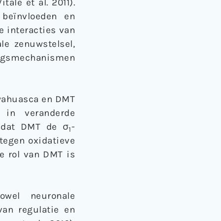
ale et al. 2011).
 beïnvloeden en
e interacties van
le zenuwstelsel,
mingsmechanismen
ayahuasca en DMT
e in veranderde
t dat DMT de σ
-
1
 tegen oxidatieve
e rol van DMT is
owel neuronale
van regulatie en