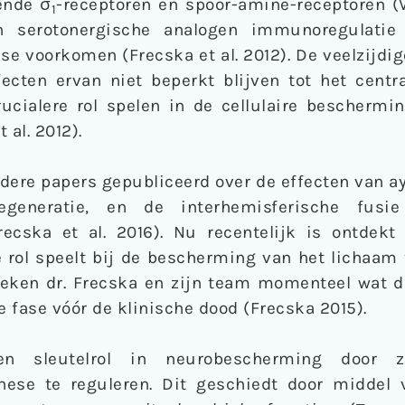
ende σ
-receptoren en spoor-amine-receptoren (Vit
1
n serotonergische analogen immunoregulatie
se voorkomen (Frecska et al. 2012). De veelzijdig
ecten ervan niet beperkt blijven tot het centra
ucialere rol spelen in de cellulaire bescher
 al. 2012).
rdere papers gepubliceerd over de effecten van 
lregeneratie, en de interhemisferische fusi
recska et al. 2016). Nu recentelijk is ontdek
e rol speelt bij de bescherming van het lichaam
zoeken dr. Frecska en zijn team momenteel wat d
 fase vóór de klinische dood (Frecska 2015).
en sleutelrol in neurobescherming door z
nese te reguleren. Dit geschiedt door middel 