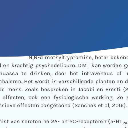
N,N-dimethyltryptamine, beter bekend
 en krachtig psychedelicum. DMT kan worden g
huasca te drinken, door het intraveneus of i
inhaleren. Het wordt in verschillende planten en 
de mens. Zoals besproken in Jacobi en Presti (
effecten, ook een fysiologische werking. Zo z
ssieve effecten aangetoond (Sanches et al, 2016).
nist van serotonine 2A- en 2C-receptoren (5-HT
2A