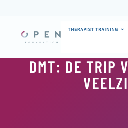
Skip
to
content
THERAPIST TRAINING
DMT: DE TRIP 
VEELZI